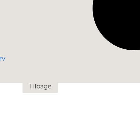
rv
Tilbage