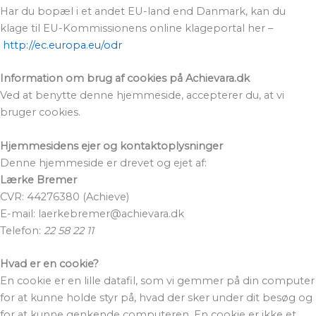
Har du bopæl i et andet EU-land end Danmark, kan du
klage til EU-Kommissionens online klageportal her –
http://ec.europa.eu/odr
Information om brug af cookies på Achievara.dk
Ved at benytte denne hjemmeside, accepterer du, at vi
bruger cookies.
Hjemmesidens ejer og kontaktoplysninger
Denne hjemmeside er drevet og ejet af:
Lærke Bremer
CVR: 44276380 (Achieve)
E-mail: laerkebremer@achievara.dk
Telefon:
22 58 22 11
Hvad er en cookie?
En cookie er en lille datafil, som vi gemmer på din computer
for at kunne holde styr på, hvad der sker under dit besøg og
for at kunne genkende computeren. En cookie er ikke et