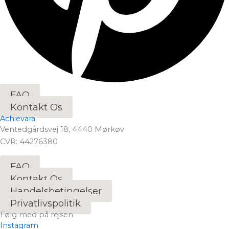
FAQ
Kontakt Os
Achievara
Ventedgårdsvej 18, 4440 Mørkøv
CVR: 44276380
FAQ
Kontakt Os
Handelsbetingelser
Privatlivspolitik
Følg med på rejsen
Instagram