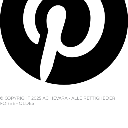
© COPYRIGHT 2025 ACHIEVARA - ALLE RETTIGHEDER
FORBEHOLDES
Planner
#TipstoAchieve
Om os