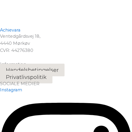
Achievara
Ventedgårdsvej 18,
4440 Mørkøv
CVR: 44276380
Information
Handelsbetingelser
Privatlivspolitik
SOCIALE MEDIER
Instagram