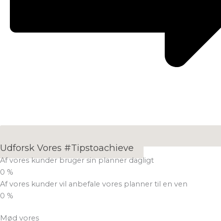
Udforsk Vores #tipstoachieve
Af vores kunder bruger sin planner dagligt
0
%
Af vores kunder vil anbefale vores planner til en ven
0
%
Mød vores