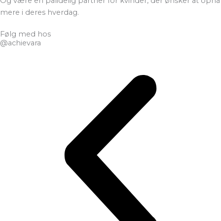
Og være en pålidelig partner for kvinder, der ønsker at opnå
mere i deres hverdag.
Følg med hos
@achievara