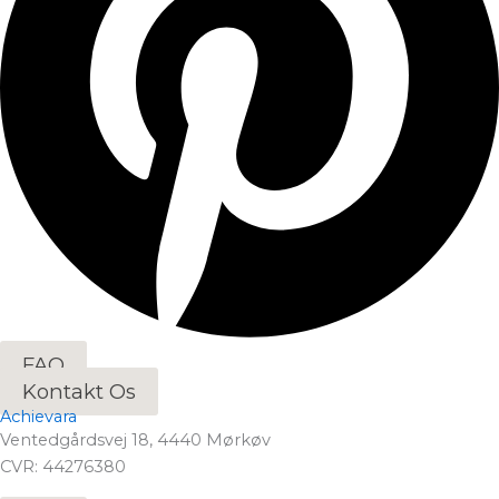
FAQ
Kontakt Os
Achievara
Ventedgårdsvej 18, 4440 Mørkøv
CVR: 44276380