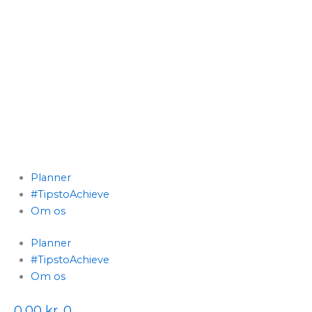
Planner
#TipstoAchieve
Om os
Planner
#TipstoAchieve
Om os
0,00
kr.
0