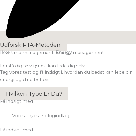
Udforsk PTA-Metoden
Ikke
time management.
Energy
management.
Forstå dig selv før du kan lede dig selv
Tag vores test og få indsigt i, hvordan du bedst kan lede din
energi og dine behov.
Hvilken Type Er Du?
Få indsigt med
Vores nyeste blogindlæg
Få indsigt med