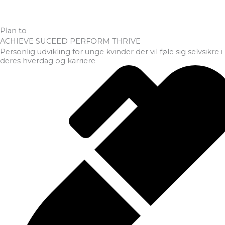
Plan to
ACHIEVE
SUCEED
PERFORM
THRIVE
Personlig udvikling for unge kvinder der vil føle sig selvsikre i
deres hverdag og karriere