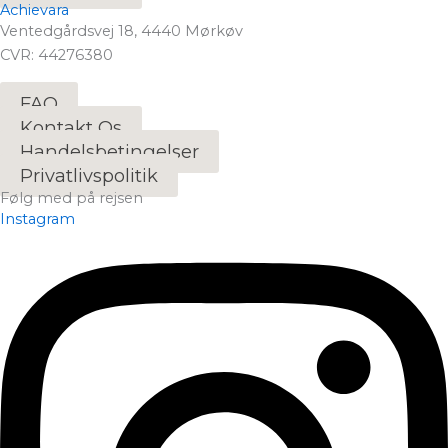
Achievara
Ventedgårdsvej 18, 4440 Mørkøv
CVR: 44276380
FAQ
Kontakt Os
Handelsbetingelser
Privatlivspolitik
Følg med på rejsen
Instagram