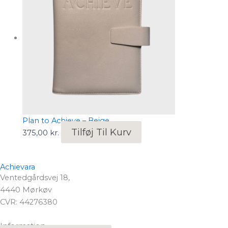
Plan to Achieve – Beige
Tilføj Til Kurv
375,00
kr.
Achievara
Ventedgårdsvej 18,
4440 Mørkøv
CVR: 44276380
Information